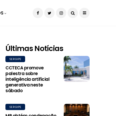
OS
Últimas Notícias
SERGIPE
CCTECA promove
palestra sobre
inteligência artificial
generativa neste
sábado
SERGIPE
MP obtém condenação