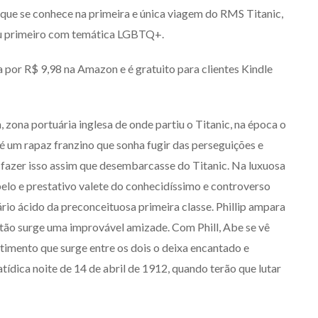
 que se conhece na primeira e única viagem do RMS Titanic,
seu primeiro com temática LGBTQ+.
 por R$ 9,98 na Amazon e é gratuito para clientes Kindle
zona portuária inglesa de onde partiu o Titanic, na época o
 um rapaz franzino que sonha fugir das perseguições e
a fazer isso assim que desembarcasse do Titanic. Na luxuosa
 belo e prestativo valete do conhecidíssimo e controverso
io ácido da preconceituosa primeira classe. Phillip ampara
ntão surge uma improvável amizade. Com Phill, Abe se vê
timento que surge entre os dois o deixa encantado e
ídica noite de 14 de abril de 1912, quando terão que lutar