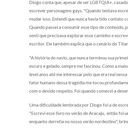
Diogo conta que, apesar de ser LGBTQIA+, casado e
escrever personagens gays. "Quando tentava escrev
mudar isso. Entendi que nunca havia tido contato c
Quando passei a consumir esse tipo de conteúdo, p
senti que precisava explorar esse caminho e escre
escritor. Ele também explica que o cenário do Tita
"A história do navio, que nunca terminou sua prime
escuro e gelado, sempre me fascinou. Como a maio
levei anos até me interessar pelo que era real nessa
fator humano dessa tragédia me tocou profundamen
com o devido respeito. Foi quando comecei a desen
Uma dificuldade lembrada por Diogo foi a de escr
"Escrevi esse livro no verão de Aracaju, então foi 
enquanto derretia no nosso verão nordestino", brinc