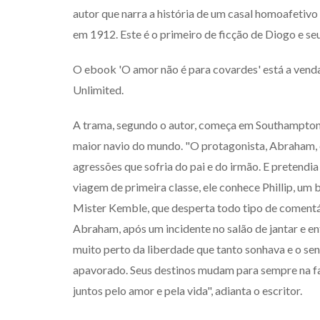
autor que narra a história de um casal homoafetivo
em 1912. Este é o primeiro de ficção de Diogo e 
O ebook 'O amor não é para covardes' está a venda
Unlimited.
A trama, segundo o autor, começa em Southampton, 
maior navio do mundo. "O protagonista, Abraham, é
agressões que sofria do pai e do irmão. E pretendi
viagem de primeira classe, ele conhece Phillip, um
Mister Kemble, que desperta todo tipo de comentár
Abraham, após um incidente no salão de jantar e e
muito perto da liberdade que tanto sonhava e o sen
apavorado. Seus destinos mudam para sempre na fat
juntos pelo amor e pela vida", adianta o escritor.