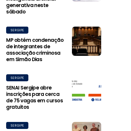
generativa neste
sábado
SERGIPE
MP obtém condenação
de integrantes de
associação criminosa
em Simão Dias
SERGIPE
SENAI Sergipe abre
inscrições para cerca
de 75 vagas em cursos
gratuitos
SERGIPE