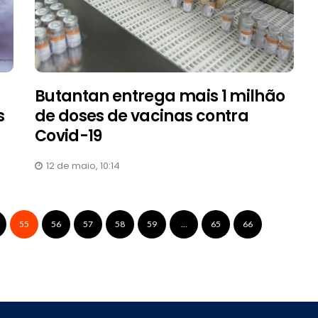
Butantan entrega mais 1 milhão
s
de doses de vacinas contra
Covid-19
12 de maio, 10:14
55
56
57
58
59
…
65
66