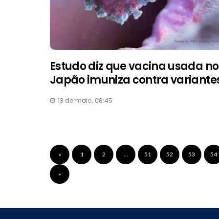
Estudo diz que vacina usada no
Japão imuniza contra variante
13 de maio, 08:45
«
1
2
…
51
52
53
54
»